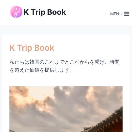
内
K Trip Book
容
MENU
を
ス
キ
ッ
K Trip Book
プ
私たちは韓国のこれまでとこれからを繋げ、時間
を超えた価値を提供します。