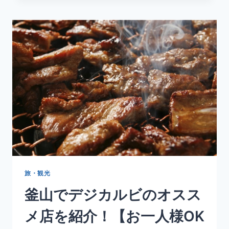
も
OK】
決
定
版！
ソ
ウ
ル
で
タ
ッ
カ
ン
マ
リ
の
旅・観光
お
釜山でデジカルビのオスス
す
す
メ店を紹介！【お一人様OK
め
5