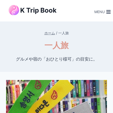
内
K Trip Book
容
MENU
を
ス
キ
ホーム
/
一人旅
ッ
一人旅
プ
グルメや宿の「おひとり様可」の目安に。