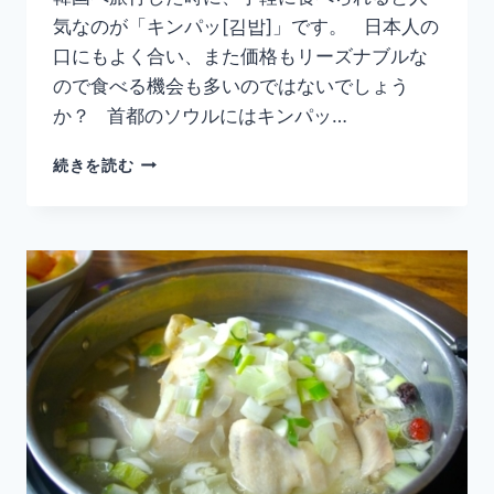
気なのが「キンパッ[김밥]」です。 日本人の
口にもよく合い、また価格もリーズナブルな
ので食べる機会も多いのではないでしょう
か？ 首都のソウルにはキンパッ…
韓
続きを読む
国
の
ソ
ウ
ル
で
キ
ン
パ
ッ
が
美
味
し