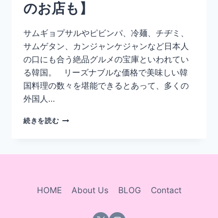
のお店も】
店！
サムギョプサルやピビンパ、冷麺、チヂミ、
サムゲタン、カンジャンケジャンなど日本人
の口にも合う絶品グルメの宝庫といわれてい
る韓国。 リーズナブルな価格で美味しい韓
国料理の数々を堪能できるとあって、多くの
外国人…
釜
続きを読む
山
で
デ
ジ
カ
ル
HOME
About Us
BLOG
Contact
ビ
の
オ