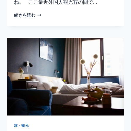
ね。 ここ最近外国人観光客の間で…
韓
続きを読む
国
の
ソ
ウ
ル
で
自
分
だ
け
の
ネ
ー
ム
タ
グ
を
作
旅・観光
ろ