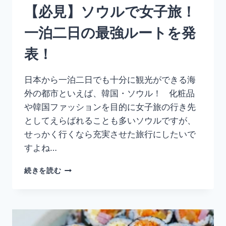
【必見】ソウルで女子旅！
う！
【仁
一泊二日の最強ルートを発
寺
洞
表！
も
紹
介】
日本から一泊二日でも十分に観光ができる海
外の都市といえば、韓国・ソウル！ 化粧品
や韓国ファッションを目的に女子旅の行き先
としてえらばれることも多いソウルですが、
せっかく行くなら充実させた旅行にしたいで
すよね…
【必
続きを読む
見】
ソ
ウ
ル
で