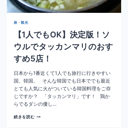
い
お
す
す
旅・観光
め
【1人でもOK】決定版！ソ
の
お
ウルでタッカンマリのおす
店！
【持
すめ5店！
ち
帰
り
日本から1番近くて1人でも旅行に行きやすい
OK】
国、韓国。 そんな韓国でも日本ででも最近
とても人気に火がついている韓国料理をご存
じですか？ 「タッカンマリ」です！ 鶏か
らでるダシの優し…
【1
続きを読む
人
で