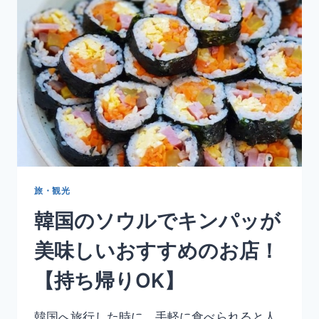
女
子
旅！
一
泊
二
日
の
最
強
ル
ー
ト
旅・観光
を
韓国のソウルでキンパッが
発
表！
美味しいおすすめのお店！
【持ち帰りOK】
韓国へ旅行した時に、手軽に食べられると人