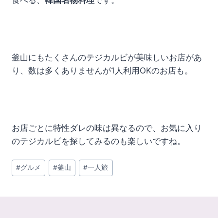
食べる、
韓国名物料理
です。
釜山にもたくさんのテジカルビが美味しいお店があ
り、数は多くありませんが1人利用OKのお店も。
お店ごとに特性ダレの味は異なるので、お気に入り
のテジカルビを探してみるのも楽しいですね。
投
#
グルメ
#
釜山
#
一人旅
稿
タ
グ: