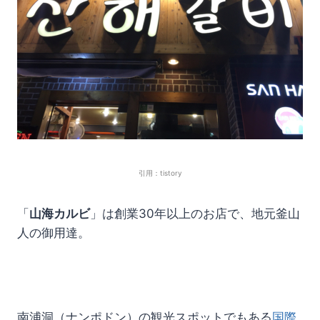
引用：tistory
「
山海カルビ
」は創業30年以上のお店で、地元釜山
人の御用達。
南浦洞（ナンポドン）の観光スポットでもある
国際