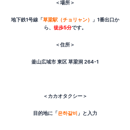
＜場所＞
地下鉄1号線「
草梁駅（チョリャン）
」1番出口か
ら、
徒歩5分
です。
＜住所＞
釜山広域市 東区 草梁洞 264-1
＜カカオタクシー＞
目的地に「
은하갈비
」と入力