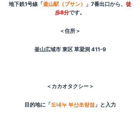
地下鉄1号線「
釜山駅（プサン
）
」7番出口から、
徒
歩8分
です。
＜住所＞
釜山広域市 東区 草梁洞 411-9
＜カカオタクシー＞
目的地に「
도네누 부산초량점
」と入力