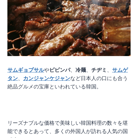
サムギョプサル
や
ピビンパ
、
冷麺
、
チヂミ
、
サムゲ
タン
、
カンジャンケジャン
など日本人の口にも合う
絶品グルメの宝庫といわれている韓国。
リーズナブルな価格で美味しい韓国料理の数々を堪
能できるとあって、多くの外国人が訪れる人気の国