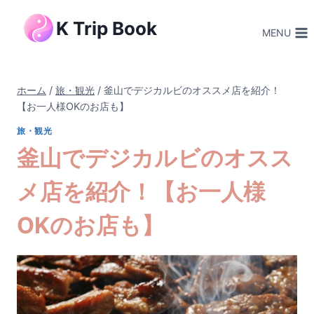
内
K Trip Book
容
MENU
を
ス
キ
ホーム
/
旅・観光
/
釜山でデジカルビのオススメ店を紹介！
ッ
【お一人様OKのお店も】
プ
旅・観光
釜山でデジカルビのオスス
メ店を紹介！【お一人様
OKのお店も】