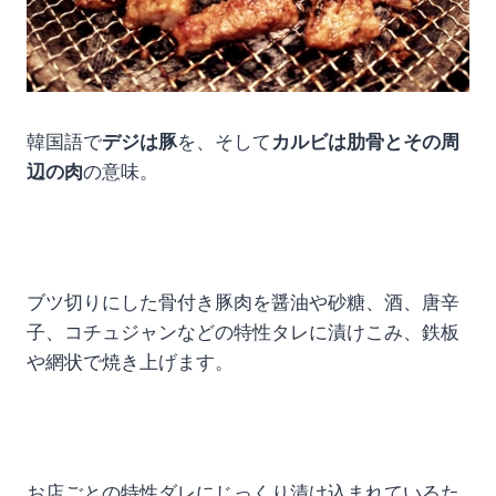
韓国語で
デジは豚
を、そして
カルビは肋骨とその周
辺の肉
の意味。
ブツ切りにした骨付き豚肉を醤油や砂糖、酒、唐辛
子、コチュジャンなどの特性タレに漬けこみ、鉄板
や網状で焼き上げます。
お店ごとの特性ダレにじっくり漬け込まれているた