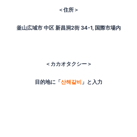
＜住所＞
釜山広域市 中区 新昌洞2街 34-1, 国際市場内
＜カカオタクシー＞
目的地に「
산해갈비
」と入力