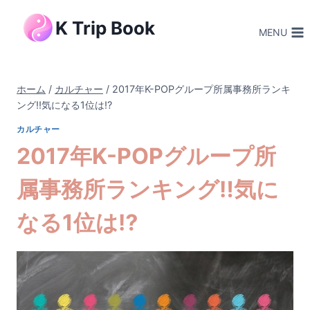
内
K Trip Book
容
MENU
を
ス
キ
ホーム
/
カルチャー
/
2017年K-POPグループ所属事務所ランキ
ッ
ング‼︎気になる1位は⁉︎
プ
カルチャー
2017年K-POPグループ所
属事務所ランキング‼︎気に
なる1位は⁉︎