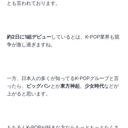
とも言われております。
約2日に1組デビュー
しているとは、K-POP業界も競
争が激し過ぎますね。
一方、日本人の多くが知ってるK-POPグループと言
ったら、
ビッグバン
とか
東方神起
、
少女時代
などが
上がると思います。
もちろんK-POPが好きな方ならもっともっとたくさ