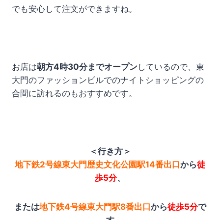
でも安心して注文ができますね。
お店は
朝方4時30分までオープン
しているので、東
大門のファッションビルでのナイトショッピングの
合間に訪れるのもおすすめです。
＜行き方＞
地下鉄2号線東大門歴史文化公園駅14番出口
から
徒
歩5分
、
または
地下鉄4号線東大門駅8番出口
から
徒歩5分
で
す