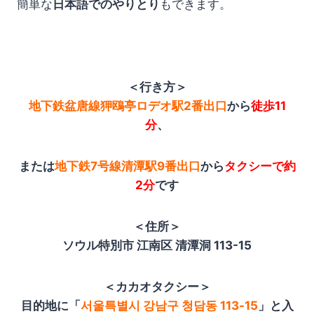
簡単な
日本語でのやりとり
もできます。
＜行き方＞
地下鉄盆唐線狎鴎亭ロデオ駅2番出口
から
徒歩11
分
、
または
地下鉄7号線清潭駅9番出口
から
タクシーで約
2分
です
＜住所＞
ソウル特別市 江南区 清潭洞 113-15
＜カカオタクシー＞
目的地に「
서울특별시 강남구 청담동 113-15
」と入