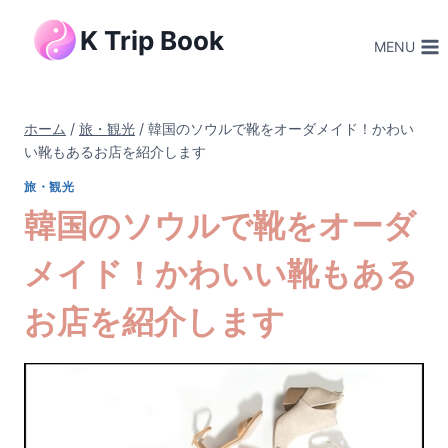
内
K Trip Book
容
MENU
を
ス
キ
ホーム
/
旅・観光
/
韓国のソウルで靴をオーダメイド！かわい
ッ
い靴もあるお店を紹介します
プ
旅・観光
韓国のソウルで靴をオーダ
メイド！かわいい靴もある
お店を紹介します