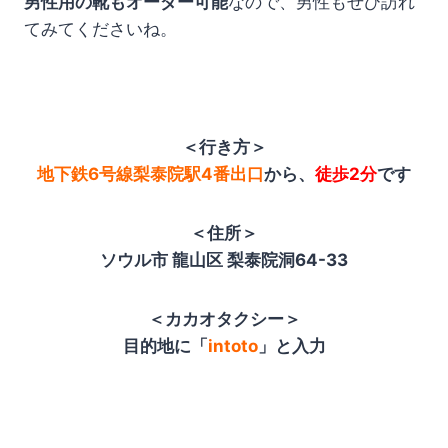
男性用の靴もオーダー可能
なので、男性もぜひ訪れ
てみてくださいね。
＜行き方＞
地下鉄6号線梨泰院駅4番出口
から、
徒歩2分
です
＜住所＞
ソウル市 龍山区 梨泰院洞64-33
＜カカオタクシー＞
目的地に「
intoto
」と入力