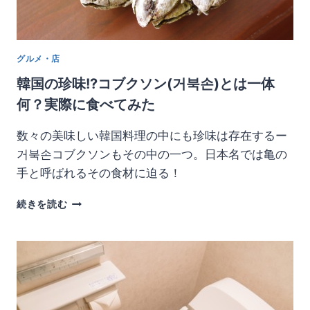
や
シ
ョ
ッ
グルメ・店
プ
な
韓国の珍味!?コブクソン(거북손)とは一体
ど
何？実際に食べてみた
の
お
数々の美味しい韓国料理の中にも珍味は存在するー
す
す
거북손コブクソンもその中の一つ。日本名では亀の
め
手と呼ばれるその食材に迫る！
ス
ポ
韓
続きを読む
ッ
国
ト
の
紹
珍
介
味!?
コ
ブ
ク