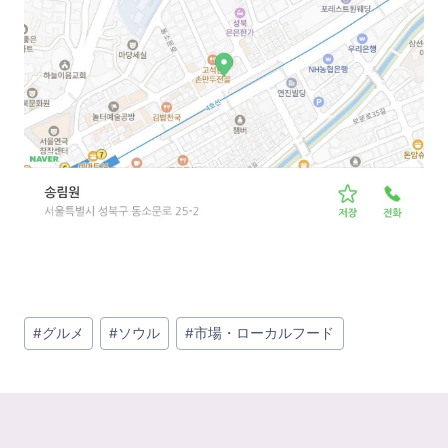
投
#
グルメ
#
ソウル
#
市場・ローカルフード
稿
タ
グ: