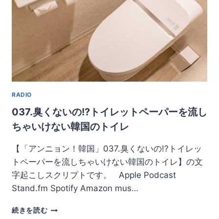
ソ
ン
(거
북
손)
と
は
一
体
RADIO
何？
実
037.臭くないの!?トイレットペーパーを流し
際
ちゃいけない韓国のトイレ
に
食
【「アンニョン！韓国」037.臭くないの!?トイレッ
べ
て
トペーパーを流しちゃいけない韓国のトイレ】の文
み
字起こしスクリプトです。 Apple Podcast
た
Stand.fm Spotify Amazon mus…
037.
続きを読む
臭