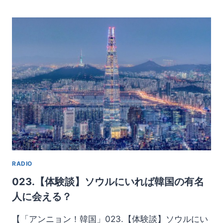
く
な
い
の!?
ト
イ
レ
ッ
ト
ペ
ー
パ
ー
を
流
RADIO
し
ち
023.【体験談】ソウルにいれば韓国の有名
ゃ
人に会える？
い
け
【「アンニョン！韓国」023.【体験談】ソウルにい
な