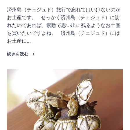
済州島（チェジュド）旅行で忘れてはいけないのが
お土産です。 せっかく済州島（チェジュド）に訪
れたのであれば、素敵で思い出に残るようなお土産
を買いたいですよね。 済州島（チェジュド）には
お土産に…
済
続きを読む
州
島
で
素
敵
な
お
土
産
を！
市
場