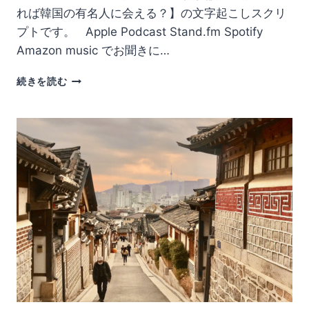
い
れば韓国の有名人に会える？】の文字起こしスクリ
韓
プトです。 Apple Podcast Stand.fm Spotify
国
Amazon music でお聞きに…
の
ト
023.
イ
続きを読む
【体
レ
験
談】
ソ
ウ
ル
に
い
れ
ば
韓
国
の
有
名