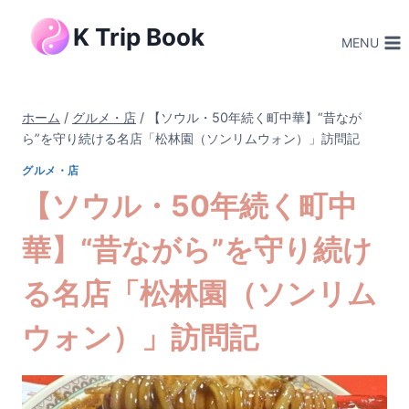
内
K Trip Book
容
MENU
を
ス
キ
ホーム
/
グルメ・店
/
【ソウル・50年続く町中華】“昔なが
ッ
ら”を守り続ける名店「松林園（ソンリムウォン）」訪問記
プ
グルメ・店
【ソウル・50年続く町中
華】“昔ながら”を守り続け
る名店「松林園（ソンリム
ウォン）」訪問記