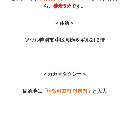
ら、
徒歩5分
です。
＜住所＞
ソウル特別市 中区 明洞6 ギル21 2階
＜カカオタクシー＞
目的地に「
네일에끌라 명동점
」と入力