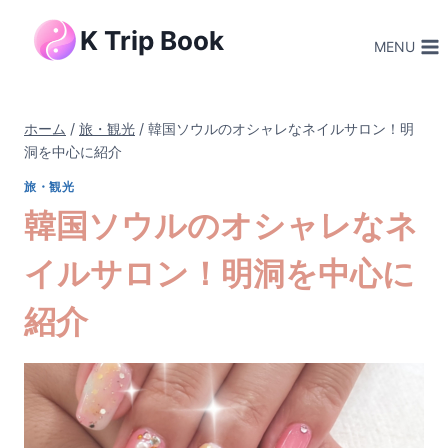
内
K Trip Book
容
MENU
を
ス
キ
ホーム
/
旅・観光
/
韓国ソウルのオシャレなネイルサロン！明
ッ
洞を中心に紹介
プ
旅・観光
韓国ソウルのオシャレなネ
イルサロン！明洞を中心に
紹介