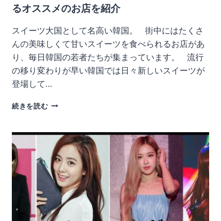
るオススメのお店を紹介
じ
や
スイーツ大国として名高い韓国。 街中にはたくさ
ネ
タ
んの美味しくて甘いスイーツを食べられるお店があ
バ
り、毎日韓国の若者たちが集まっています。 流行
レ
の移り変わりが早い韓国では日々新しいスイーツが
も
登場して…
釜
続きを読む
山
で
ワ
ッ
フ
ル
や
い
ち
ご
ワ