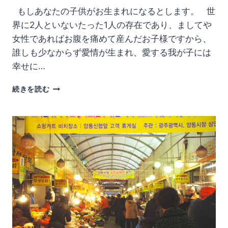
세
もしあなたの子供がお生まれになるとします。 世
미
세
界に2人といないたった1人の存在であり、ましてや
(ミ
女性であればお腹を痛めて産んだお子様ですから、
セ
誰しも少なからず愛情が生まれ、愛する我が子には
ミ
セ)】
幸せに…
お
続きを読む
で
こ
が
広
く
丸
い
人
は
お
金
持
ち