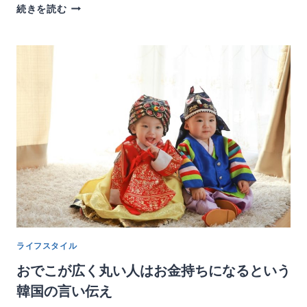
韓
続きを読む
国
の
大
気
汚
染
濃
度
を
ひ
と
目
で
わ
か
る
ライフスタイル
ア
プ
おでこが広く丸い人はお金持ちになるという
リ
韓国の言い伝え
【미