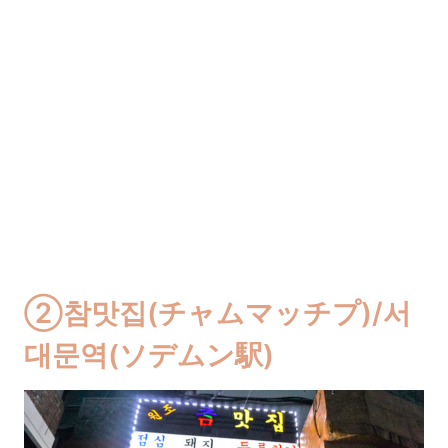
②참맛집(チャムマッチプ)/서
대문역(ソデムン駅)