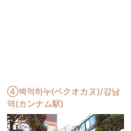
④백억하누(ベクオカヌ)/강남
역(カンナム駅)