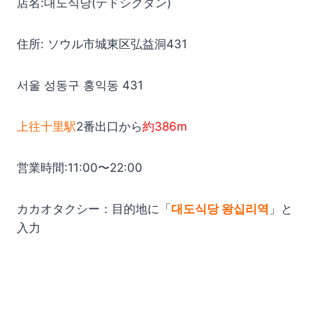
店名:대도식당(テドシクダン)
住所: ソウル市城東区弘益洞431
서울 성동구 홍익동 431
上往十里駅
2番出口から
約386m
営業時間:11:00〜22:00
カカオタクシー：目的地に「
대도식당 왕십리역
」と
入力