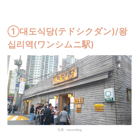
①대도식당(テドシクダン)/왕
십리역(ワンシムニ駅)
引用：naverblog