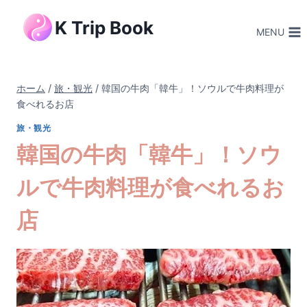
内
K Trip Book
容
MENU
を
ス
キ
ホーム
/
旅・観光
/
韓国の牛肉「韓牛」！ソウルで牛肉料理が
ッ
食べれるお店
プ
旅・観光
韓国の牛肉「韓牛」！ソウ
ルで牛肉料理が食べれるお
店