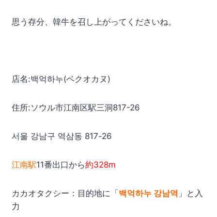
思う存分、韓牛を召し上がってくださいね。
店名:백억하누(ベクオカヌ)
住所:ソウル市江南区駅三洞817-26
서울 강남구 역삼동 817-26
江南駅
11番出口から
約328m
カカオタクシー：目的地に「
백억하누 강남역
」と入
力