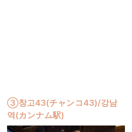
③창고43(チャンコ43)/강남
역(カンナム駅)