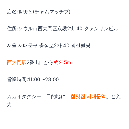
店名:참맛집(チャムマッチプ)
住所:ソウル市西大門区京畿2街 40 クァンサンビル
서울 서대문구 충정로2가 40 광산빌딩
西大門駅
2番出口から
約215m
営業時間:11:00〜23:00
カカオタクシー：目的地に「
참맛집 서대문역
」と入
力