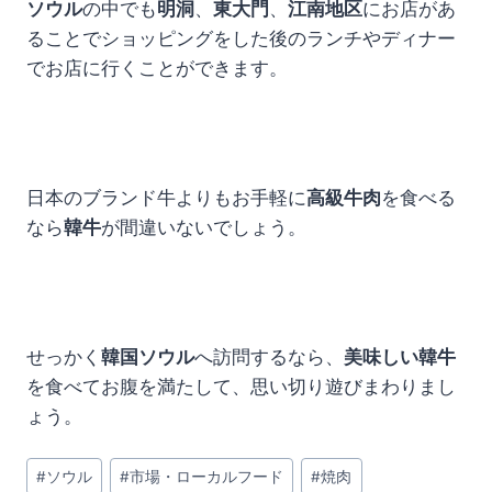
ソウル
の中でも
明洞
、
東大門
、
江南地区
にお店があ
ることでショッピングをした後のランチやディナー
でお店に行くことができます。
日本のブランド牛よりもお手軽に
高級牛肉
を食べる
なら
韓牛
が間違いないでしょう。
せっかく
韓国ソウル
へ訪問するなら、
美味しい韓牛
を食べてお腹を満たして、思い切り遊びまわりまし
ょう。
投
#
ソウル
#
市場・ローカルフード
#
焼肉