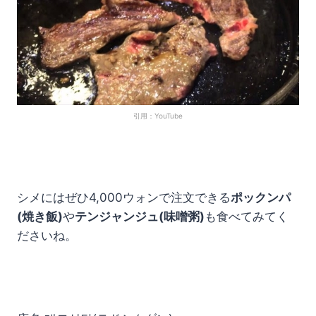
引用：YouTube
シメにはぜひ4,000ウォンで注文できる
ポックンパ
(焼き飯)
や
テンジャンジュ(味噌粥)
も食べてみてく
ださいね。