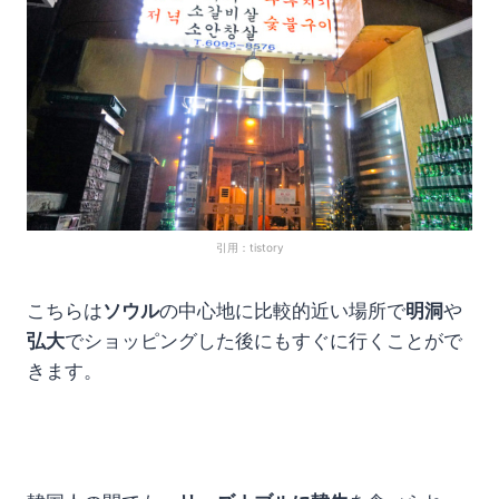
引用：tistory
こちらは
ソウル
の中心地に比較的近い場所で
明洞
や
弘大
でショッピングした後にもすぐに行くことがで
きます。