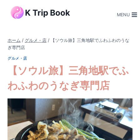
内
K Trip Book
容
MENU
を
ス
キ
ホーム
/
グルメ・店
/
【ソウル旅】三角地駅でふわふわのうな
ッ
ぎ専門店
プ
グルメ・店
【ソウル旅】三角地駅でふ
わふわのうなぎ専門店