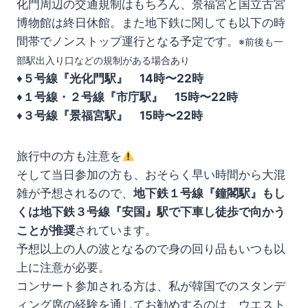
化門周辺の交通規制はもちろん、景福宮と国立古宮
博物館は終日休館。また地下鉄に関しても以下の時
間帯でノンストップ運行となる予定です。
※前後も一
部駅出入り口などの規制がある場合あり
♦️
５号線『光化門駅』
14時〜22時
♦️
１号線・２号線『市庁駅』
15時〜22時
♦️
３号線『景福宮駅』
15時〜22時
旅行中の方も注意を
そして当日参加の方も、おそらく早い時間から大混
雑が予想されるので、
地下鉄１号線『鐘閣駅』もし
くは地下鉄３号線『安国』駅で下車し徒歩で向かう
ことが推奨
されています。
予想以上の人の波となるので身の回り品もいつも以
上に注意が必要。
コンサート参加される方は、私が韓国でのスタンデ
ィング席の経験を通してお勧めするのは、ウエスト