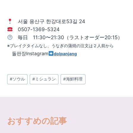
서울 용산구 한강대로53길 24
0507-1369-5324
毎日 11:30〜21:30（ラストオーダー20:15）
※ブレイクタイムなし、うなぎの蒲焼の注文は２人前から
돌판장Instagram
dolpanjang
投
#
ソウル
#
ミシュラン
#
海鮮料理
稿
タ
グ:
おすすめの記事