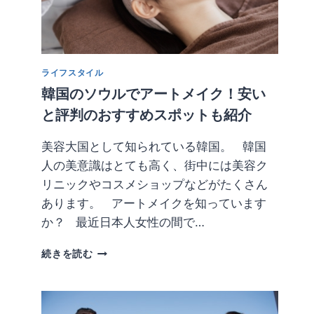
キ
ム
チ
が
欠
ライフスタイル
か
せ
韓国のソウルでアートメイク！安い
な
と評判のおすすめスポットも紹介
い!?
韓
美容大国として知られている韓国。 韓国
国
人の美意識はとても高く、街中には美容ク
ス
タ
リニックやコスメショップなどがたくさん
イ
あります。 アートメイクを知っています
ル
か？ 最近日本人女性の間で…
の
ラ
韓
ー
続きを読む
国
メ
の
ン
ソ
と
ウ
は？