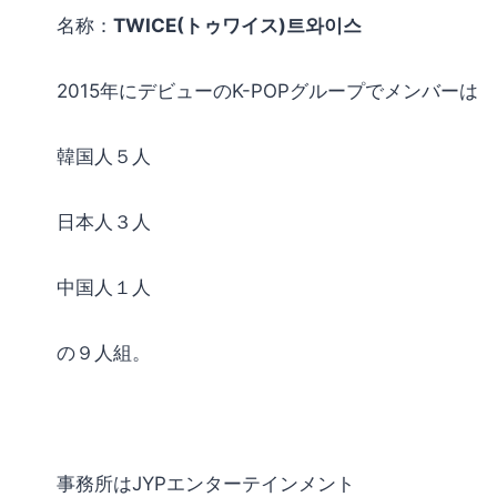
名称：
TWICE(
トゥワイス
)
트와이스
2015
年にデビューの
K-POP
グループでメンバーは
韓国人５人
日本人３人
中国人１人
の９人組。
事務所は
JYP
エンターテインメント