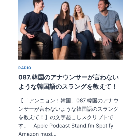
ル
で
ア
ー
ト
メ
イ
ク！
安
い
RADIO
と
評
087.韓国のアナウンサーが言わない
判
ような韓国語のスラングを教えて！
の
お
【「アンニョン！韓国」087.韓国のアナウ
す
ンサーが言わないような韓国語のスラング
す
め
を教えて！】の文字起こしスクリプトで
ス
す。 Apple Podcast Stand.fm Spotify
ポ
Amazon musi…
ッ