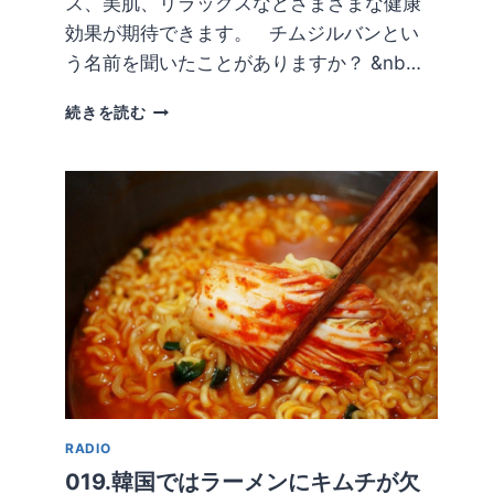
ス、美肌、リラックスなどさまざまな健康
効果が期待できます。 チムジルバンとい
う名前を聞いたことがありますか？ &nb…
韓
続きを読む
国
ソ
ウ
ル
の
サ
ウ
ナ
事
情！
オ
ス
ス
メ
RADIO
人
気
019.韓国ではラーメンにキムチが欠