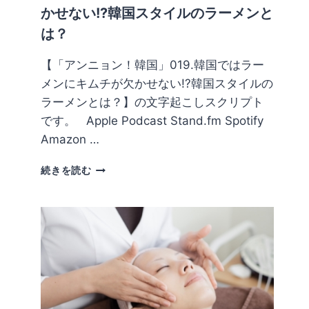
の
かせない!?韓国スタイルのラーメンと
チ
は？
ム
ジ
ル
【「アンニョン！韓国」019.韓国ではラー
バ
メンにキムチが欠かせない!?韓国スタイルの
ン
ラーメンとは？】の文字起こしスクリプト
の
です。 Apple Podcast Stand.fm Spotify
名
所
Amazon …
5
選
019.
続きを読む
韓
国
で
は
ラ
ー
メ
ン
に