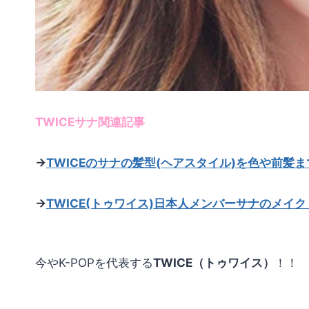
TWICEサナ関連記事
→
TWICEのサナの髪型(ヘアスタイル)を色や前髪
→
TWICE(トゥワイス)日本人メンバーサナのメイ
今やK-POPを代表する
TWICE（トゥワイス）
！！