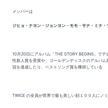
メンバーは
ジヒョ・ナヨン・ジョンヨン・モモ・サナ・ミナ・
10
月
20
日にアルバム「
THE STORY BEGINS
」でデ
性新人賞を受賞や、ゴールデンディスクのアルバム
冠を達成したり、ベストソング賞を獲得している
TWICE
の全員が世界で最も美しい顔１００人にノ