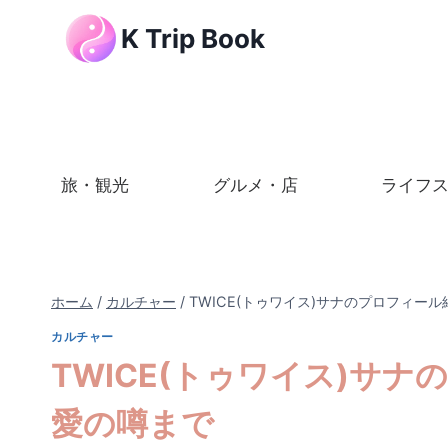
内
K Trip Book
容
を
ス
キ
ッ
プ
旅・観光
グルメ・店
ライフ
ホーム
/
カルチャー
/
TWICE(トゥワイス)サナのプロフィー
カルチャー
TWICE(トゥワイス)サ
愛の噂まで