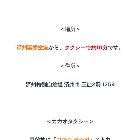
＜場所＞
済州国際空港
から、
タクシーで約10分
です。
＜住所＞
済州特別自治道 済州市 三徒2洞 1259
＜カカオタクシー＞
目的地に「
이마트 제주점
」と入力