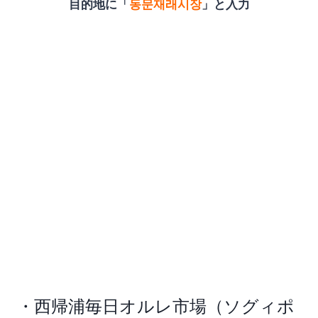
目的地に「
동문재래시장
」と入力
・西帰浦毎日オルレ市場（ソグィポ