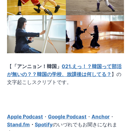
【
「アンニョン！韓国」
021.えっ！？韓国って部活
が無いの？？韓国の学校、放課後は何してる？
】の
文字起こしスクリプトです。
Apple Podcast
・
Google Podcast
・
Anchor
・
Stand.fm
・
Spotify
のいづれでもお聞きになれま