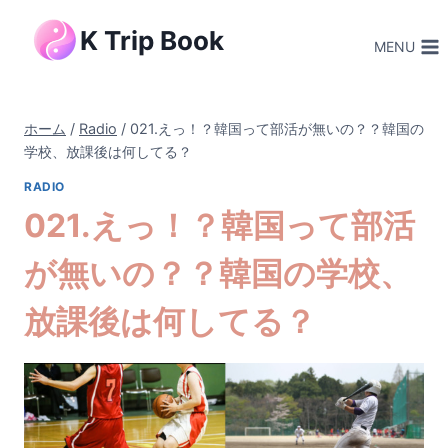
内
K Trip Book
容
MENU
を
ス
キ
ホーム
/
Radio
/
021.えっ！？韓国って部活が無いの？？韓国の
ッ
学校、放課後は何してる？
プ
RADIO
021.えっ！？韓国って部活
が無いの？？韓国の学校、
放課後は何してる？