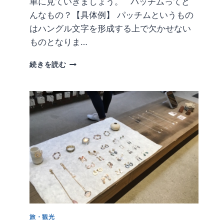
単に見ていきましょう。 パッチムってど
んなもの？【具体例】 パッチムというもの
はハングル文字を形成する上で欠かせない
ものとなりま…
【ハ
続きを読む
ン
グ
ル
講
座
４】
パ
ッ
チ
ム
っ
て
何？
パ
旅・観光
ッ