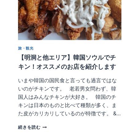
ウ
ル
で
シ
ル
バ
ー
旅・観光
ア
ク
【明洞と他エリア】韓国ソウルでチ
セ
キン！オススメのお店を紹介します
サ
リ
いまや韓国の国民食と言っても過言ではな
ー！
いのがチキンです。 老若男女問わず、韓
お
す
国人はみんなチキンが大好き。 韓国のチ
す
キンは日本のものと比べて種類が多く、ま
め
た皮がカリカリしているのが特徴です。 &…
の
お
【明
店
続きを読む
洞