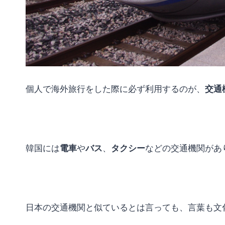
個人で海外旅行をした際に必ず利用するのが、
交通
韓国には
電車
や
バス
、
タクシー
などの交通機関があ
日本の交通機関と似ているとは言っても、言葉も文