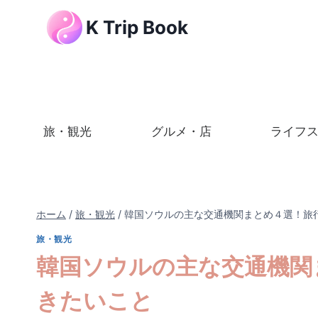
内
K Trip Book
容
を
ス
キ
ッ
プ
旅・観光
グルメ・店
ライフ
ホーム
/
旅・観光
/
韓国ソウルの主な交通機関まとめ４選！旅
旅・観光
韓国ソウルの主な交通機関
きたいこと