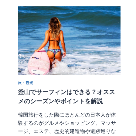
と
他
エ
リ
ア】
韓
国
ソ
ウ
ル
で
チ
キ
旅・観光
ン！
オ
釜山でサーフィンはできる？オスス
ス
メのシーズンやポイントを解説
ス
メ
韓国旅行をした際にほとんどの日本人が体
の
験するのがグルメやショッピング、マッサ
お
店
ージ、エステ、歴史的建造物や遺跡巡りな
を