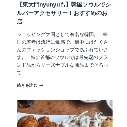
チ
【東大門nyunyuも】韓国ソウルでシ
ム
ルバーアクセサリー！おすすめのお
を
店
簡
単
に
ショッピング大国として有名な韓国。 韓
覚
国の若者は流行に敏感で、街中にはたくさ
え
んのファッションショップであふれていま
よ
す。 特に首都のソウルでは最先端のブラ
う
ンド品からリーズナブルな商品までそろっ
て…
【東
続きを読む
大
門
NYUNYU
も】
韓
国
ソ