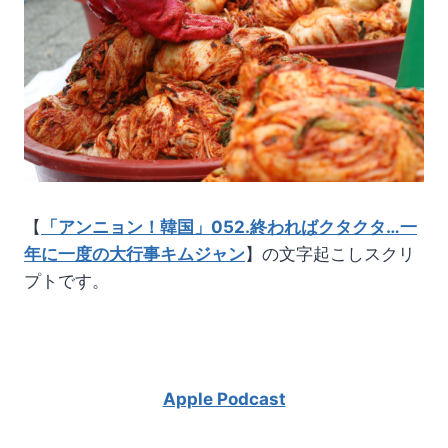
【
「アンニョン！韓国」052.終わればクタクタ…一
年に一度の大行事キムジャン
】の文字起こしスクリ
プトです。
Apple Podcast