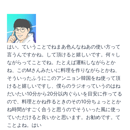
はい。ていうことでねまあ色んなねあの使い方って
言うんですかね。して頂けると嬉しいです。何々し
ながらってことでね。たとえば運転しながらとか
ね、このMさんみたいに料理を作りながらとかね、
そういったふうにこのアンニョン韓国をね使って頂
けると嬉しいですし、僕らのラジオっていうのはね
だいたい10分から20分以内ぐらいを目安に作ってる
ので、料理とかね作るときのその10分ちょっととか
ね時間がすごく合うと思うのでそういった風に使っ
ていただけると良いかと思います。お勧めです。て
ことよね。はい