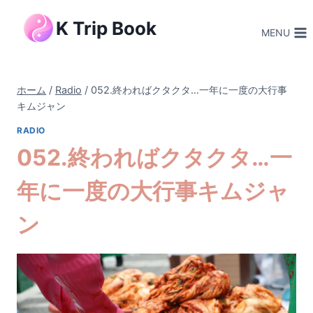
内
K Trip Book
容
MENU
を
ス
キ
ホーム
/
Radio
/
052.終わればクタクタ…一年に一度の大行事
ッ
キムジャン
プ
RADIO
052.終わればクタクタ…一
年に一度の大行事キムジャ
ン